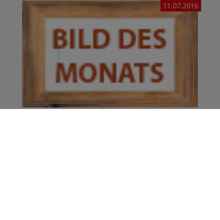
11.07.2016
Kreativer Nachwuchs
Am Gymnasium Heidberg wird auch die
künstlerisch-ästhetische Erziehung groß
geschrieben. Die Fachschaft ...