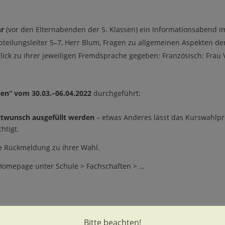
hr
(vor den Elternabenden der 5. Klassen) ein Informationsabend im
bteilungsleiter 5–7, Herr Blum, Fragen zu allgemeinen Aspekten d
ck zu ihrer jeweiligen Fremdsprache gegeben: Französisch: Frau Vi
en“ vom 30.03.–06.04.2022
durchgeführt:
twunsch ausgefüllt werden
– etwas Anderes lässt das Kurswahlpr
htigt.
e Rückmeldung zu ihrer Wahl.
 Homepage unter Schule > Fachschaften > …
Bitte beachten!