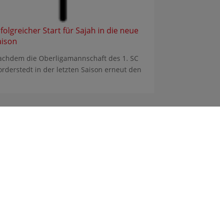
folgreicher Start für Sajah in die neue
aison
achdem die Oberligamannschaft des 1. SC
rderstedt in der letzten Saison erneut den
Sitemap
Impressum
Datenschutz
© 2026 Gymnasium Heidberg