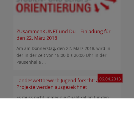
ZUsammenKUNFT und Du – Einladung für
den 22. März 2018
Am am Donnerstag, den 22. März 2018, wird in
der in der Zeit von 18:00 bis 20:00 Uhr in der
Pausenhalle ...
06.04.2013
Landeswettbewerb Jugend forscht: alle
Projekte werden ausgezeichnet
Es muss nicht immer die Qualifikation für den
Bundeswettbewerb das Ergebnis sein, um beim ...