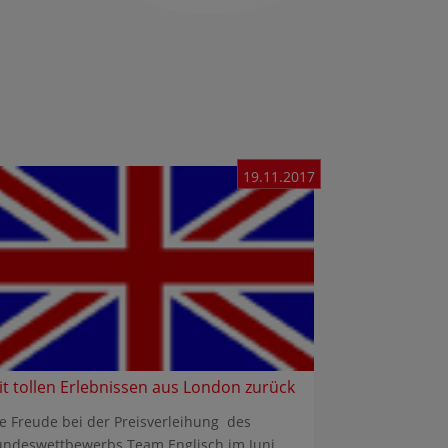
19.11.2017
it tollen Erlebnissen aus London zurück
e Freude bei der Preisverleihung des
undeswettbewerbs Team Englisch im Juni