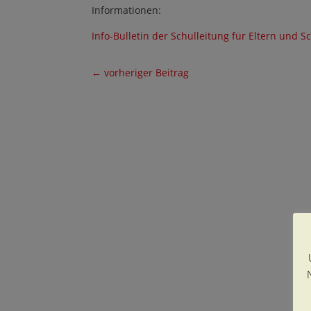
Informationen:
Info-Bulletin der Schulleitung für Eltern und
←
vorheriger Beitrag