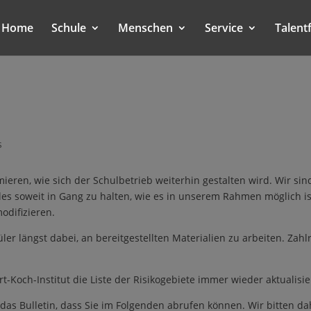
Home
Schule
Menschen
Service
Talent
s
eren, wie sich der Schulbetrieb weiterhin gestalten wird. Wir sin
les soweit in Gang zu halten, wie es in unserem Rahmen möglich i
odifizieren.
r längst dabei, an bereitgestellten Materialien zu arbeiten. Zahl
t-Koch-Institut die Liste der Risikogebiete immer wieder aktualisier
as Bulletin, dass Sie im Folgenden abrufen können. Wir bitten 