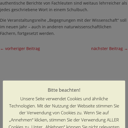
authentische Berichte von Fachleuten sind weitaus lehrreicher als
jedes geschriebene Wort in einem Schulbuch.
Die Veranstaltungsreihe „Begegnungen mit der Wissenschaft“ soll
im neuen Jahr – auch in anderen naturwissenschaftlichen
Fächern, fortgesetzt werden.
←
vorheriger Beitrag
nächster Beitrag
→
Bitte beachten!
Unsere Seite verwendet Cookies und ähnliche
Technologien. Mit der Nutzung der Webseite stimmen Sie
der Verwendung von Cookies zu. Wenn Sie auf
„Annehmen“ klicken, stimmen Sie der Verwendung ALLER
Cookies zu. Unter „Ablehnen“ können Sie nicht relevanten