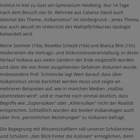
Institut in Kiel zu Gast am Gymnasium Heidberg. Nur 14 Tage
nach dem Besuch von Dr. Behncke aus Catania stand auch
diesmal das Thema „Vulkanismus“ im Vordergrund – jenes Thema,
das auch aktuell im Unterricht des Wahlpflichtkurses Geologie
behandelt wird.
Marie Sommer (10a), Revekka Scheytt (10a) und Bianca Blös (10c)
moderierten die Vortrags- und Diskussionsveranstaltung, in deren
Verlauf Vulkane aus vielen Ländern der Erde vorgestellt wurden
und über die von ihnen ausgehenden Gefahren diskutiert wurde.
Insbesondere Prof. Schmincke legt Wert darauf, dass über
Vulkanismus seriös berichtet werden muss und zeigte an
mehreren Beispielen auf, wie in manchen Medien „maßlos
übertrieben wird“, und er machte noch einmal deutlich, dass
Begriffe wie „Supervulkan“ oder „Killervulkan“ nicht der Realität
entsprechen. Schließlich wurden die beiden Vulkanologen auch
über ihre „persönlichen Beziehungen“ zu Vulkanen befragt.
Die Begegnung mit Wissenschaftlern soll unseren Schülerinnen
und Schülern „den Blick hinter die Kulissen“ ermöglichen, denn