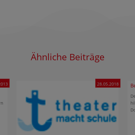
Ähnliche Beiträge
2013
28.05.2018
B
De
rn
hi
Do