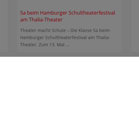
5a beim Hamburger Schultheaterfestival
am Thalia-Theater
Theater macht Schule – Die Klasse 5a beim
Hamburger Schultheaterfestival am Thalia-
Theater. Zum 13. Mal ...
nasium Heidberg
z-Schumacher-Allee 200
17 Hamburg
nasium-heidberg@bsb.hamburg.de
: +49 40 4289309-0