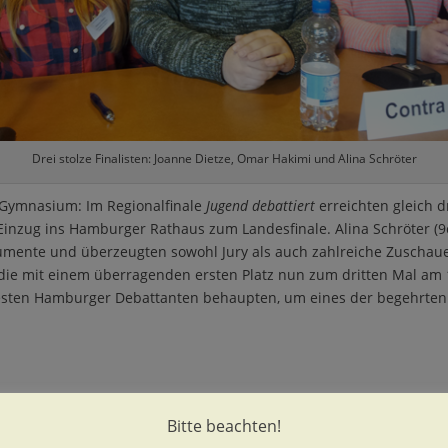
Drei stolze Finalisten: Joanne Dietze, Omar Hakimi und Alina Schröter
 Gymnasium: Im Regionalfinale
Jugend debattiert
erreichten gleich d
inzug ins Hamburger Rathaus zum Landesfinale. Alina Schröter (9
rgumente und überzeugten sowohl Jury als auch zahlreiche Zuschaue
 die mit einem überragenden ersten Platz nun zum dritten Mal am
besten Hamburger Debattanten behaupten, um eines der begehrten T
Bitte beachten!