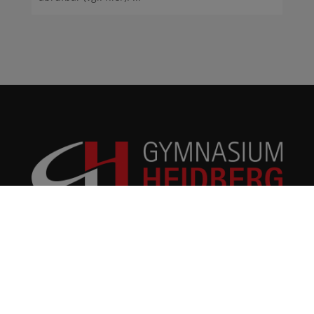
Gymnasium Heidberg
Fritz-Schumacher-Allee 200
22417 Hamburg
gymnasium-heidberg@bsb.hamburg.de
Tel.: +49 40 4289309-0
Fax.: +49 40 4289309-25