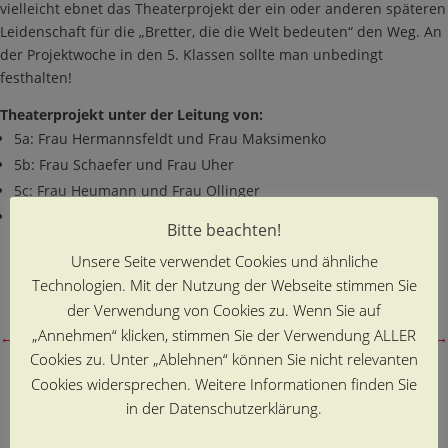
vielleicht ebnet das Theaterprojekt der ein oder anderen späteren
Leidenschaft für die „Bretter, die die Welt bedeuten“ den Weg. An
der Projektwoche in den 5. Klassen sollte man unbedingt
festhalten!
Theaterprojekt unter der Leitung von:
5a: Frau Hermannsfeldt und Frau Maksimenko
5b: Frau Schaefer und Frau Uher
5c: Frau Heumann und Frau Ollinger
5d: Herr Lindhorst und Frau Gesthuisen
Bitte beachten!
Unsere Seite verwendet Cookies und ähnliche
Sonja Uher, Klassenlehrerin 5b
Technologien. Mit der Nutzung der Webseite stimmen Sie
der Verwendung von Cookies zu. Wenn Sie auf
„Annehmen“ klicken, stimmen Sie der Verwendung ALLER
←
vorheriger Beitrag
nächster Beitrag
→
Cookies zu. Unter „Ablehnen“ können Sie nicht relevanten
Cookies widersprechen. Weitere Informationen finden Sie
in der Datenschutzerklärung.