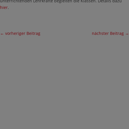
unterrichtenden Lehrkräfte begleiten die Klassen. Details dazu
hier
.
←
vorheriger Beitrag
nächster Beitrag
→