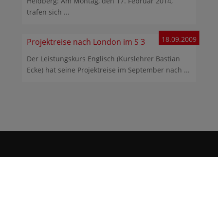
Heidberg: Am Montag, den 17. Februar 2014,
trafen sich ...
18.09.2009
Projektreise nach London im S 3
Der Leistungskurs Englisch (Kurslehrer Bastian
Ecke) hat seine Projektreise im September nach ...