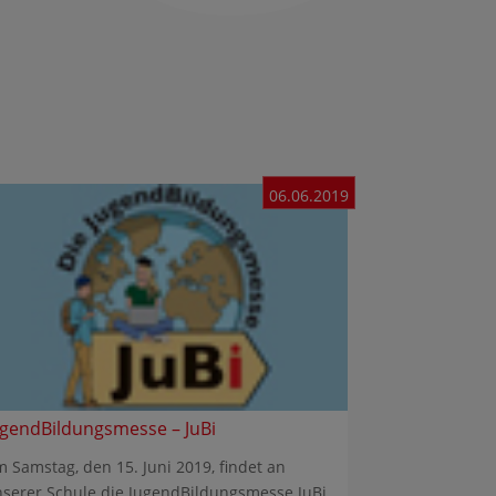
06.06.2019
ugendBildungsmesse – JuBi
 Samstag, den 15. Juni 2019, findet an
serer Schule die JugendBildungsmesse JuBi