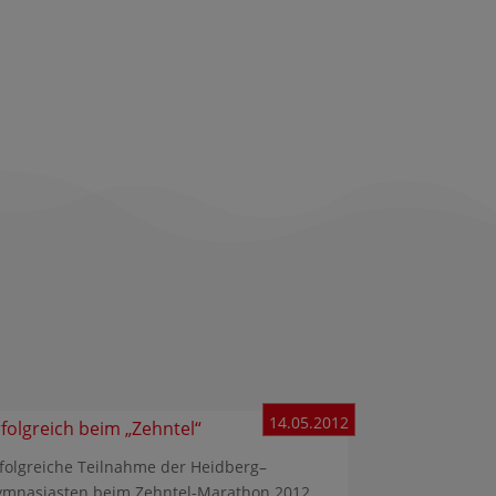
14.05.2012
rfolgreich beim „Zehntel“
folgreiche Teilnahme der Heidberg–
ymnasiasten beim Zehntel-Marathon 2012