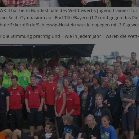
WK II hat beim Bundesfinale des Wettbewerbs Jugend trainiert für Ol
-von-Seidl-Gymnasium aus Bad Tölz/Bayern (1:2) und gegen das P
schule Eckernförde/Schleswig-Holstein wurde dagegen mit 3:0 gewo
 die Stimmung prächtig und – wie in jedem Jahr – waren die Wettk