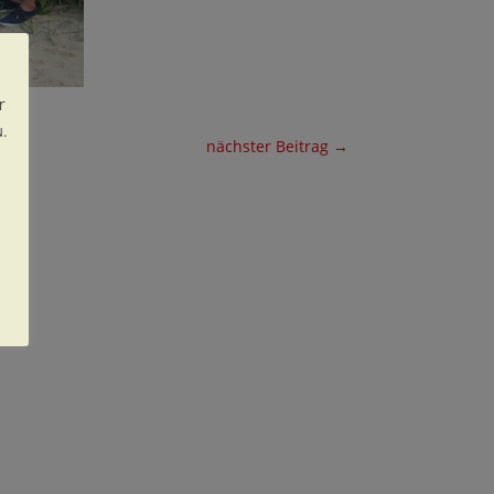
r
.
nächster Beitrag
→