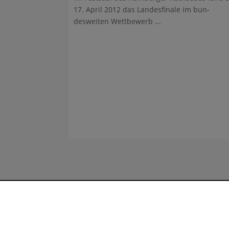
17. April 2012 das Landesfinale im bun­
desweiten Wettbewerb ...
Gym