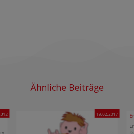
Ähnliche Beiträge
2012
19.02.2017
S
E
Er
am
G