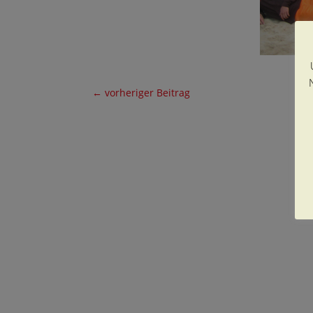
←
vorheriger Beitrag