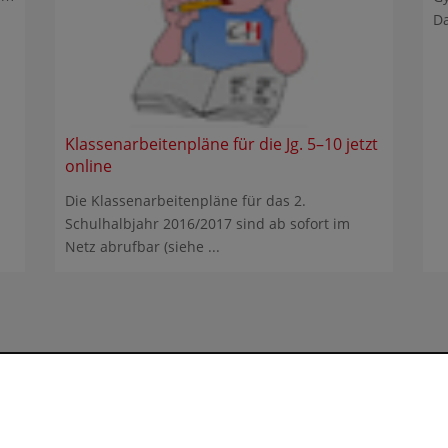
Da
Klassenarbeitenpläne für die Jg. 5–10 jetzt
online
Die Klassenarbeitenpläne für das 2.
Schulhalbjahr 2016/2017 sind ab sofort im
Netz abrufbar (siehe ...
nasium Heidberg