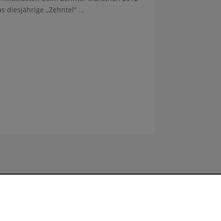
s diesjährige „Zehntel“ ...
Sitemap