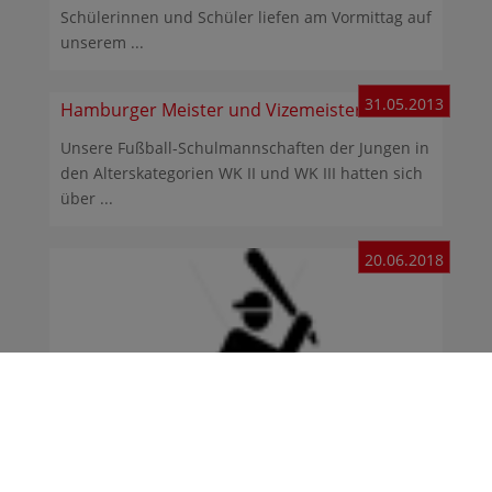
Schülerinnen und Schüler liefen am Vormittag auf
unserem ...
31.05.2013
Hamburger Meister und Vizemeister
Unsere Fußball-Schulmannschaften der Jungen in
den Alterskategorien WK II und WK III hatten sich
über ...
20.06.2018