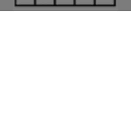
Unterrichtspläne für die 7. KW (15.02.–
19.02.2021)
Liebe Eltern, der neue Plan für die Notbetreuung
in der 7. Woche ist fertig. Beachten Sie bitte: Nach
...