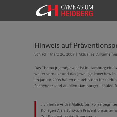
Hinweis auf Präventionsp
von
Fd
|
März 26, 2009
|
Aktuelles
,
Allgemeine
Das Thema Jugendgewalt ist in Hamburg ein 
weiter vernetzt und das jeweilige know how in
Im Januar 2008 haben die Behörden für Bildu
flächendeckend an allen Hamburger Schulen fü
„Ich heiße André Malick, bin Polizeibea
Kollegen Arne Schwoch Präventionsunterr
Zur Konzeption des Programms: