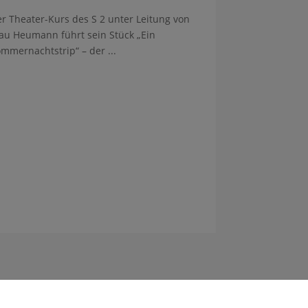
r Theater-Kurs des S 2 unter Leitung von
au Heumann führt sein Stück „Ein
mmernachtstrip“ – der ...