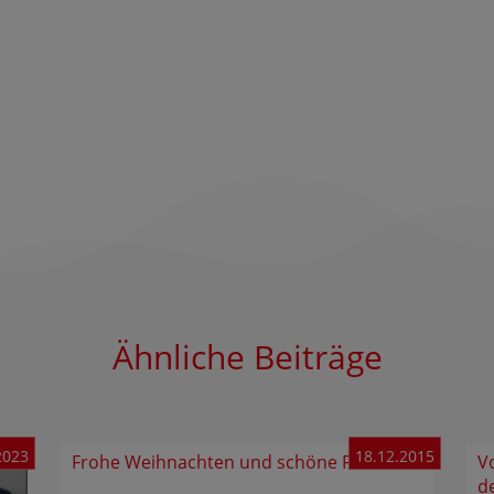
Ähnliche Beiträge
2023
18.12.2015
Frohe Weihnachten und schöne Ferien
V
d