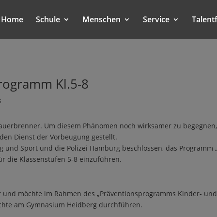
Home
Schule
Menschen
Service
Talent
rogramm Kl.5-8
s
Dauerbrenner. Um diesem Phänomen noch wirksamer zu begegnen,
 den Dienst der Vorbeugung gestellt.
ng und Sport und die Polizei Hamburg beschlossen, das Programm 
r die Klassenstufen 5-8 einzuführen.
mter und möchte im Rahmen des „Präventionsprogramms Kinder- u
ichte am Gymnasium Heidberg durchführen.