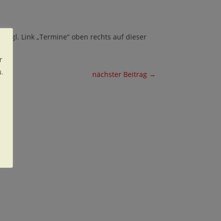
(vgl. Link „Termine“ oben rechts auf dieser
r
.
nächster Beitrag
→