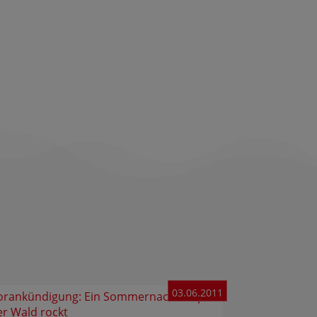
03.06.2011
orankündigung: Ein Sommernachtstrip –
er Wald rockt