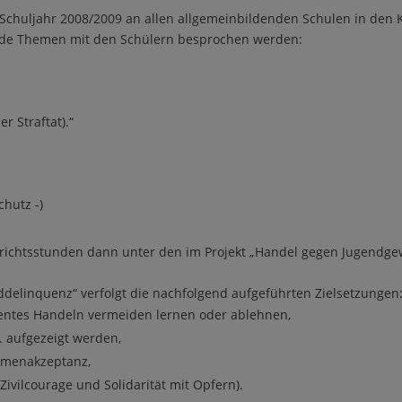
 Schuljahr 2008/2009 an allen allgemeinbildenden Schulen in den K
ende Themen mit den Schülern besprochen werden:
r Straftat).“
hutz -)
richtsstunden dann unter den im Projekt „Handel gegen Jugendg
elinquenz“ verfolgt die nachfolgend aufgeführten Zielsetzungen
quentes Handeln vermeiden lernen oder ablehnen,
. aufgezeigt werden,
rmenakzeptanz,
ivilcourage und Solidarität mit Opfern).