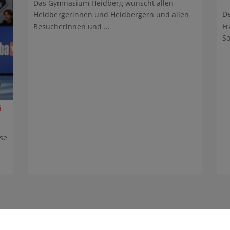
Das Gymnasium Heidberg wünscht allen
De
Heidbergerinnen und Heidbergern und allen
Fr
Besucherinnen und ...
So
i
se