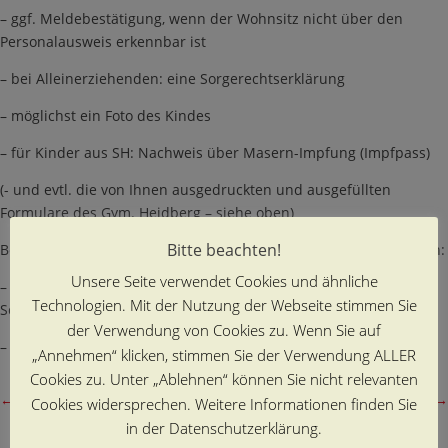
– ggf. Meldebestätigung, wenn der Wohnsitz nicht über den
Personalausweis erkennbar ist
– bei Alleinerziehenden: eine Sorgerechtserklärung
– möglichst ein Foto des Kindes
– für Kinder aus SH: Nachweis über Masern-Impfung (Impfpass)
(- und evtl. die von Ihnen ausgedruckten und ausgefüllten
Formulare des Gym. Heidberg – siehe oben)
Bitte beachten!
Bei Rückfragen wenden Sie sich bitte im Gymnasium Heidberg an:
Unsere Seite verwendet Cookies und ähnliche
– das Sekretariat: Fr. Madsen, Fr.Hörstemeier, Fr.
Technologien. Mit der Nutzung der Webseite stimmen Sie
Schütze (
gymnasium-heidberg@bsfb.hamburg.de
)
der Verwendung von Cookies zu. Wenn Sie auf
– die Abteilungsleitung 5–7: Hr. Blum: v.blum
@heidberg-hh.de
„Annehmen“ klicken, stimmen Sie der Verwendung ALLER
Cookies zu. Unter „Ablehnen“ können Sie nicht relevanten
←
vorheriger Beitrag
nächster Beitrag
→
Cookies widersprechen. Weitere Informationen finden Sie
in der Datenschutzerklärung.