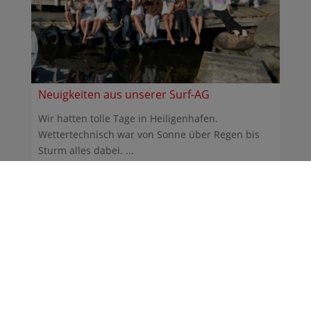
Neuigkeiten aus unserer Surf-AG
Wir hatten tolle Tage in Heiligenhafen.
Wettertechnisch war von Sonne über Regen bis
Sturm alles dabei. ...
30.06.2026