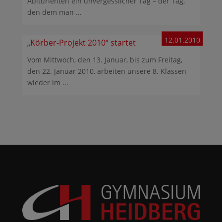
Abiturienten ein unvergesslicher Tag – der Tag,
den dem man ...
12.01.2010
„Körber-Projekt 2010“ startet
Vom Mittwoch, den 13. Januar, bis zum Freitag,
den 22. Januar 2010, arbeiten unsere 8. Klassen
wieder im ...