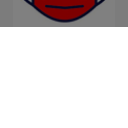
Corona-Hygieneplan 12.1
Die jüngsten Entwicklungen in den letzten
Wochen im Zusammenhang mit der Corona-
Pandemie weisen auf ...