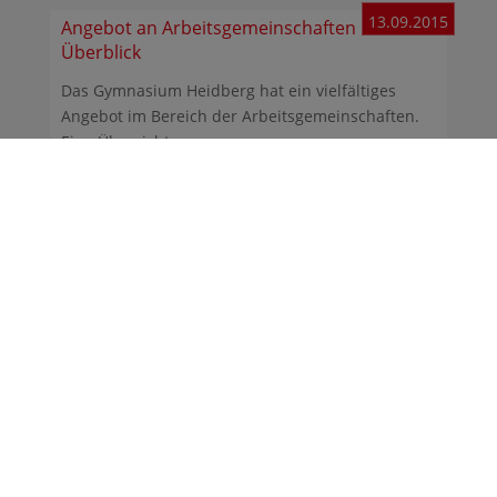
13.09.2015
Angebot an Arbeitsgemeinschaften im
Überblick
Das Gymnasium Heidberg hat ein vielfältiges
Angebot im Bereich der Arbeitsgemeinschaften.
Eine Übersicht ...
23.02.2011
Die Klausurpläne fürs S 2 und S 4 sind
erschienen
Die neuen Klausurenpläne für das 2. Semester
und das 4. Semester der Studienstufe (Jge. 11 und
12) sind ...