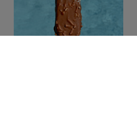
Wir wünschen weiterhin schöne
Sommerferien
Die Hitzewelle hat weite Teile Europas fest im
Griff. Hitze kann mindestens ebenso gefährlich
sein wie ...