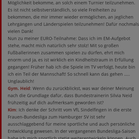
Möglichkeit bekomme, an solch einem Turnier teilzunehmen.
Es ist nicht selbstverständlich, so viele Freiheiten zu
bekommen, die mir immer wieder ermöglichen, an jeglichen
Lehrgängen und Länderspielen teilzunehmen! Dafür nochmals
vielen Dank!
Nun zu meiner EURO-Teilnahme: Dass ich im EM-Aufgebot
stehe, macht mich natürlich sehr stolz! Mit so großen
Fußballerinnen zusammen spielen zu dürfen, ehrt mich
enorm und ja, es ist wirklich ein Kindheitstraum in Erfüllung
gegangen! Früher hab ich die Spiele im TV verfolgt, heute bin
ich ein Teil der Mannschaft! So schnell kann das gehen …..
Unglaublich!
Gym. Heid
: Wenn du zurückblickst, was war deiner Meinung
nach die Grundlage dafür, dass Bundestrainerin Silvia Neid
frühzeitig auf dich aufmerksam geworden ist?
Kim
: Ich denke der Schritt vom VfL Sindelfingen in die erste
Frauen-Bundesliga zum Hamburger SV ist sehr
ausschlaggebend für meine sportliche und auch persönliche
Entwicklung gewesen. In der vergangenen Bundesliga-Saison
habe ich mich sportlich stetig weiterentwickeln können. Auch