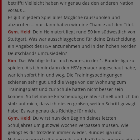
betrifft! Vielleicht haben wir genau das den anderen Nation
voraus …
Es gilt in jedem Spiel alles Mögliche rauszuholen und
abzurufen … nur dann haben wir eine Chance auf den Titel.
Gym. Heid
: Dein Heimatort liegt rund 50 km südwestlich von
Stuttgart. Was war ausschlaggebend für deine Entscheidung,
ein Angebot des HSV anzunehmen und in den hohen Norden
Deutschlands umzusiedeln?
Kim
: Das Wichtigste für mich war es, in der 1. Bundesliga zu
spielen. Als ich mir dann den HSV genauer angeschaut habe,
war ich sofort hin und weg. Die Trainingsbedingungen
schienen sehr gut, und die Wege von der Wohnung zum
Trainingsplatz und zur Schule hätten nicht besser sein
können. So fiel meine Entscheidung relativ schnell und ich bin
stolz auf mich, dass ich diesen großen, weiten Schritt gewagt
habe! Es war genau das Richtige für mich.
Gym. Heid
: Du wirst nun den Beginn deines letzten
Schuljahres um gut zwei Wochen verpassen müssen. Wie
gelingt es dir trotzdem immer wieder, Bundesliga und
Nationalmannschaft einerseits und die Schule andererseits so