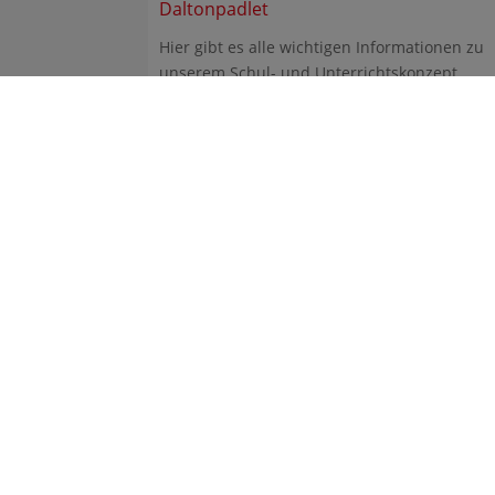
Daltonpadlet
Hier gibt es alle wichtigen Informationen zu
unserem Schul- und Unterrichtskonzept
Dalton.
Gym
Frit
224
gym
Tel.
Fax.