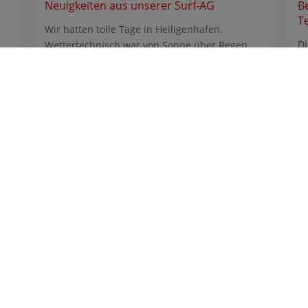
Neuigkeiten aus unserer Surf-AG
B
T
Wir hatten tolle Tage in Heiligenhafen.
Di
Wettertechnisch war von Sonne über Regen
Gy
bis Sturm alles dabei. ...
he
nasium Heidberg
z-Schumacher-Allee 200
17 Hamburg
nasium-heidberg@bsb.hamburg.de
: +49 40 4289309-0
: +49 40 4289309-25