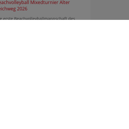
eachvolleyball Mixedturnier Alter
eichweg 2026
e erste Beachvolleyballmannschaft des
mnasium Heidbergs seit über 10 Jahren hat
ute am ...
Sitemap
Impressum
Datenschutz
© 2026 Gymnasium Heidberg