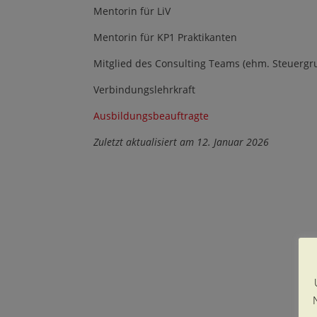
Mentorin für LiV
Mentorin für KP1 Praktikanten
Mitglied des Consulting Teams (ehm. Steuergr
Verbindungslehrkraft
Ausbildungsbeauftragte
Zuletzt aktualisiert am 12. Januar 2026