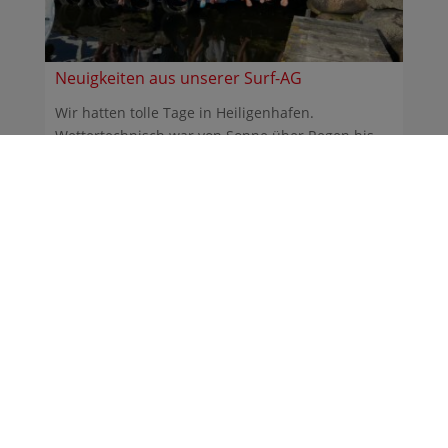
Neuigkeiten aus unserer Surf-AG
Wir hatten tolle Tage in Heiligenhafen.
Wettertechnisch war von Sonne über Regen bis
Sturm alles dabei. ...
30.06.2026