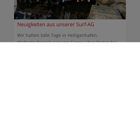
Neuigkeiten aus unserer Surf-AG
Wir hatten tolle Tage in Heiligenhafen.
Wettertechnisch war von Sonne über Regen bis
Sturm alles dabei. ...
30.06.2026