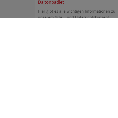
Daltonpadlet
Hier gibt es alle wichtigen Informationen zu
unserem Schul- und Unterrichtskonzept
Dalton.
Gym
Frit
224
gym
Tel.
Fax.