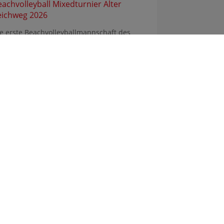
eachvolleyball Mixedturnier Alter
eichweg 2026
e erste Beachvolleyballmannschaft des
mnasium Heidbergs seit über 10 Jahren hat
ute am ...
Sitemap
Impressum
Datenschutz
© 2026 Gymnasium Heidberg