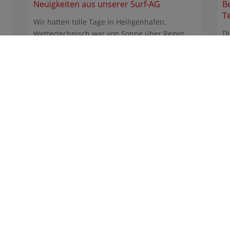
Neuigkeiten aus unserer Surf-AG
B
T
Wir hatten tolle Tage in Heiligenhafen.
Di
Wettertechnisch war von Sonne über Regen
Gy
bis Sturm alles dabei. ...
he
nasium Heidberg
z-Schumacher-Allee 200
17 Hamburg
nasium-heidberg@bsb.hamburg.de
: +49 40 4289309-0
: +49 40 4289309-25