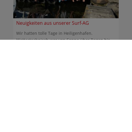
Neuigkeiten aus unserer Surf-AG
Wir hatten tolle Tage in Heiligenhafen.
Wettertechnisch war von Sonne über Regen bis
Sturm alles dabei. ...
30.06.2026