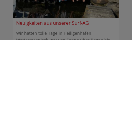
Neuigkeiten aus unserer Surf-AG
Wir hatten tolle Tage in Heiligenhafen.
Wettertechnisch war von Sonne über Regen bis
Sturm alles dabei. ...
30.06.2026