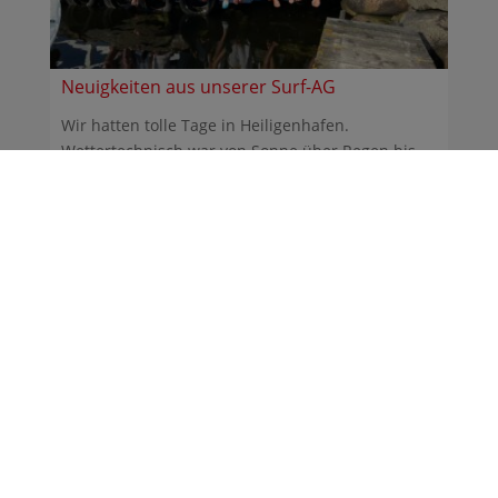
Neuigkeiten aus unserer Surf-AG
Wir hatten tolle Tage in Heiligenhafen.
Wettertechnisch war von Sonne über Regen bis
Sturm alles dabei. ...
30.06.2026