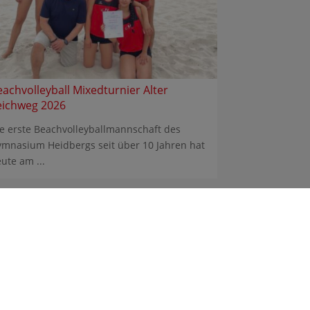
eachvolleyball Mixedturnier Alter
eichweg 2026
e erste Beachvolleyballmannschaft des
mnasium Heidbergs seit über 10 Jahren hat
ute am ...
Sitemap