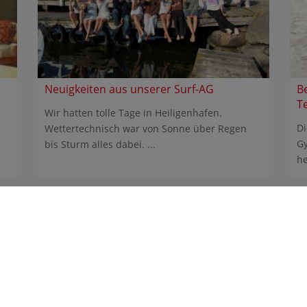
Neuigkeiten aus unserer Surf-AG
B
T
Wir hatten tolle Tage in Heiligenhafen.
Di
Wettertechnisch war von Sonne über Regen
Gy
bis Sturm alles dabei. ...
he
nasium Heidberg