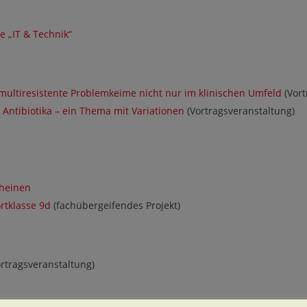
e „IT & Technik“
ultiresistente Problemkeime nicht nur im klinischen Umfeld
(Vort
ntibiotika – ein Thema mit Variationen
(Vortragsveranstaltung)
cheinen
ortklasse 9d
(fachübergeifendes Projekt)
rtragsveranstaltung)