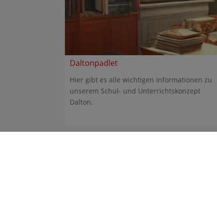
Daltonpadlet
Hier gibt es alle wichtigen Informationen zu
unserem Schul- und Unterrichtskonzept
Dalton.
Gym