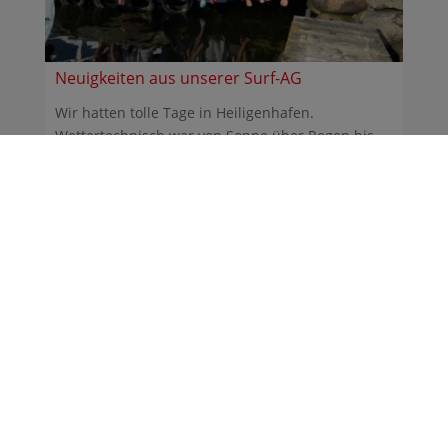
Neuigkeiten aus unserer Surf-AG
Wir hatten tolle Tage in Heiligenhafen.
Wettertechnisch war von Sonne über Regen bis
Sturm alles dabei. ...
30.06.2026