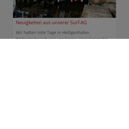
Neuigkeiten aus unserer Surf-AG
Wir hatten tolle Tage in Heiligenhafen.
Wettertechnisch war von Sonne über Regen bis
Sturm alles dabei. ...
30.06.2026