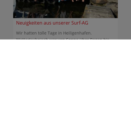
Neuigkeiten aus unserer Surf-AG
Wir hatten tolle Tage in Heiligenhafen.
Wettertechnisch war von Sonne über Regen bis
Sturm alles dabei. ...
30.06.2026