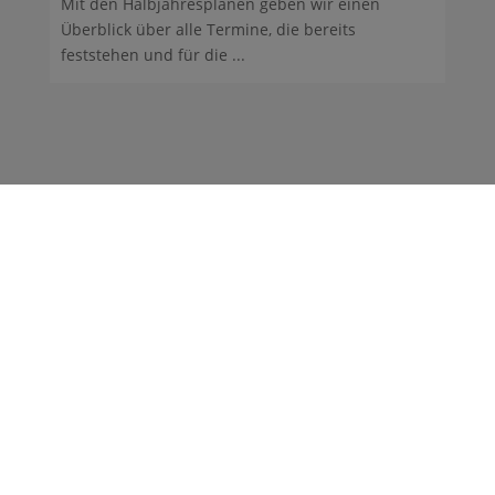
Mit den Halbjahresplänen geben wir einen
Überblick über alle Termine, die bereits
feststehen und für die ...
Gymnasium Heidberg
Fritz-Schumacher-Allee 200
22417 Hamburg
gymnasium-heidberg@bsb.hamburg.de