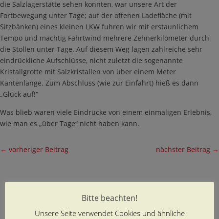
die Salzlagerstätte sehen konnten, war unsere Art der
Fortbewegung unter Tage; auf der offenen Ladefläche (mit
Sitzbänken) eines kleinen LKW fuhren wir mit erstaunlichem
Tempo und mächtig Fahrtwind mehrere Zehnerkilometer durch
die Stollen unter Tage. Auf diesem Weg lagen zahlreiche sehr
eindrückliche Aufschlüsse, nicht zuletzt die sogenannte
Kristallgrotte mit Salzkristallen von über einem Meter
Kantenlänge. Zum Abschluss (wie zur Einfahrt) hieß es dann
„Glück auf!“
Was blieb waren viele Eindrücke von einem einmaligen Erlebnis,
wie man es „über Tage“ nicht haben kann.
←
vorheriger Beitrag
nächster Beitrag
→
Bitte beachten!
Unsere Seite verwendet Cookies und ähnliche