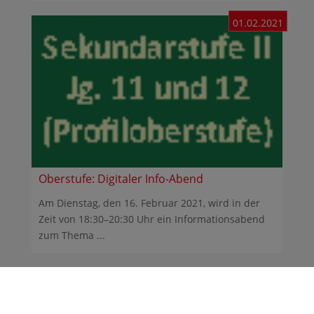
01.02.2021
Oberstufe: Digitaler Info-Abend
Am Dienstag, den 16. Februar 2021, wird in der
Zeit von 18:30–20:30 Uhr ein Informationsabend
zum Thema ...