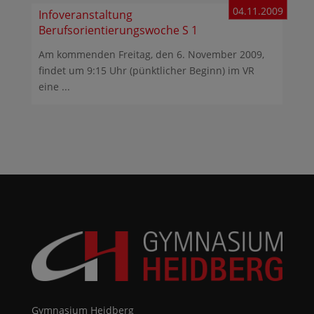
04.11.2009
Infoveranstaltung
Berufsorientierungswoche S 1
Am kommenden Freitag, den 6. November 2009,
findet um 9:15 Uhr (pünktlicher Beginn) im VR
eine ...
Gymnasium Heidberg