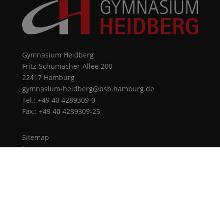
Gymnasium Heidberg
Fritz-Schumacher-Allee 200
22417 Hamburg
gymnasium-heidberg@bsb.hamburg.de
Tel.: +49 40 4289309-0
Fax.: +49 40 4289309-25
Sitemap
Impressum
Datenschutz
© 2026 Gymnasium Heidberg