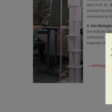
Herr Prof. Dr.
seinem Forschu
interessierte 
4. Das Biologi
Die Schüler de
zahlreiche Exp
Experten den 
←
vorheriger B