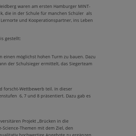
Heidberg waren am ersten Hamburger MINT-
k, die in der Schule für manchen Schüler als
Lernorte und Kooperationspartner, ins Leben
 gestellt:
ten einen möglichst hohen Turm zu bauen. Dazu
nn der Schulsieger ermittelt, das Siegerteam
forscht-Wettbewerb teil. In dieser
enstufen 6, 7 und 8 präsentiert. Dazu gab es
rsitären Projekt „Brücken in die
fe-Science-Themen mit dem Ziel, den
ualitativ hochwertige Angebote zu ergänzen.