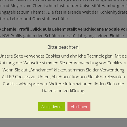
 Bernd Meyer vom Chemischen Institut der Universität Hamburg erlä
ngsgebiet zum Thema: „Die faszinierende Welt der Kohlenhydrate“
Eltern, Lehrer und Oberstufenschüler.
e/Chemie Profil „Blick aufs Leben“ stellt verschiedene Module vo
s NW-Profils gaben den Schülern des 10. Jahrgangs einen Einblick 
erimente und Untersuchungen in Form von Modulen vorgestellt, da
Bitte beachten!
jüngeren ihre Arbeitsweise. Auch unser Schülerlabor übernahm e
Unsere Seite verwendet Cookies und ähnliche Technologien. Mit de
Nutzung der Webseite stimmen Sie der Verwendung von Cookies zu
Wenn Sie auf „Annehmen“ klicken, stimmen Sie der Verwendung
eitrag
ALLER Cookies zu. Unter „Ablehnen“ können Sie nicht relevanten
Cookies widersprechen. Weitere Informationen finden Sie in der
Datenschutzerklärung.
Akzeptieren
Ablehnen