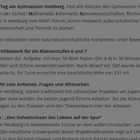
T Tag am Gymnasium Heidberg.
Fast alle Klassen des Gymnasium 
n der Fächer:
M
athematik,
I
nformatik,
N
aturwissenschaften,
T
echni
de in Hamburg vom MINT-Forum, einem Netzwerk außerschulischer 
issenschaft und Technik zu starten.
 Aktivitäten seine naturwissenschaftliche Kompetenz unter Beweis
ettbewerb für die Klassenstufen 6 und 7
kamen die Aufgabe, mit max. 50 Blatt Papier (Din A 4) in 30 Minu
eber und Schere verwendet werden. Nach Ablauf der Zeit wurde da
asse 6c, ihr Turm erreichte eine beachtliche Höhe von 231 cm.
scht zum Anfassen, Fragen und Mitmachen
Heidberg nimmt traditionell mit zahlreichen Projekten am Jugend 
 der Aula wurden die besten Jugend forscht-Arbeiten für die Klass
ragen zu den Plakaten und den Themenbereichen der Arbeiten.
 : „Den Geheimnissen des Lebens auf der Spur“
Heidberg ist teilnehmende Schule an dem außerschulischen, unive
 Der inhaltliche Schwerpunkt dieser Projektmaßnahme liegt auf Li
t in den Fächern Chemie und Biologie durch forschungsnahe und q