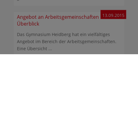
13.09.2015
Angebot an Arbeitsgemeinschaften im
Überblick
Das Gymnasium Heidberg hat ein vielfältiges
Angebot im Bereich der Arbeitsgemeinschaften.
Eine Übersicht ...
23.02.2011
Die Klausurpläne fürs S 2 und S 4 sind
erschienen
Die neuen Klausurenpläne für das 2. Semester
und das 4. Semester der Studienstufe (Jge. 11 und
12) sind ...