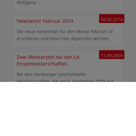
Wolfgang ...
04.02.2014
Newsletter Februar 2014
Der neue Newsletter für den Monat Februar ist
erschienen und kann hier abgerufen werden.
11.09.2009
Zwei Meistertitel bei den LA-
Einzelmeisterschaften
Bei den Hamburger Leichtathletik-
Meisterschaften, die am 9. September 2009 auf
der Jahnkampfbahn im ...