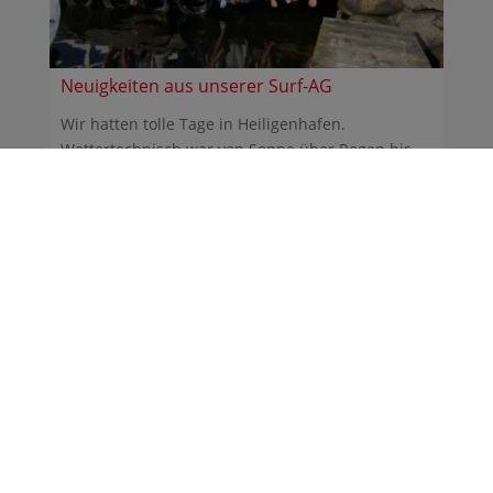
Neuigkeiten aus unserer Surf-AG
Wir hatten tolle Tage in Heiligenhafen.
Wettertechnisch war von Sonne über Regen bis
Sturm alles dabei. ...
30.06.2026