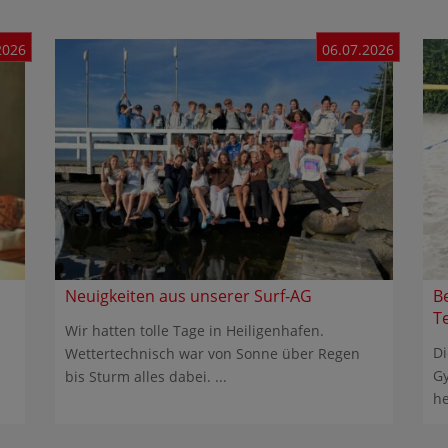
2026
06.07.2026
Neuigkeiten aus unserer Surf-AG
B
T
Wir hatten tolle Tage in Heiligenhafen.
Di
Wettertechnisch war von Sonne über Regen
Gy
bis Sturm alles dabei. ...
he