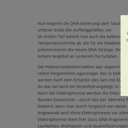
Nun beginnt die DNA-Isolierung über Säulen-A
unteren Ende des Auffanggefäßes, vor.
Im dritten Teil kommt nun auch die bekannte „
Temperaturschritte ab, die für die Reaktion nöt
polymerisieren die neuen DNA-Stränge. Dieser 
leckere Angebot an Leckerein herzufallen.
Die Polymerasekettenreaktion war abgeschlosse
selbst hergestellten Agarosegel, das in Gelk
werden nach dem Erhärten des Gels mit Elektrol
An das Gel wird ein Stromfeld angelegt, in dem
Nach der Elektrophorese werden die DNA-Molek
Banden bezeichnet – durch das Gel. Mehrere Pr
bekannt, kann man durch Vergleich von deren
Angewandt wird diese Elektrophorese vor allem
Elektrophorese dient hier dazu, DNA-Fragment
Laufweiten, Molmassen und Quantifizierungen w