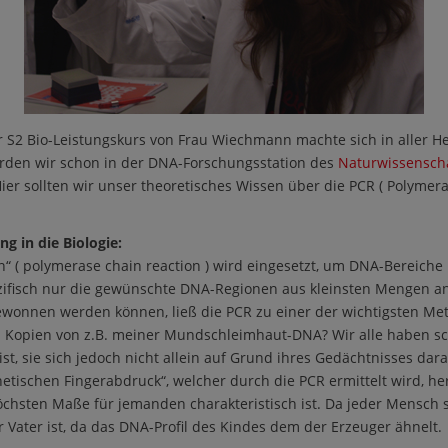
 S2 Bio-Leistungskurs von Frau Wiechmann machte sich in aller He
den wir schon in der DNA-Forschungsstation des
Naturwissensch
sollten wir unser theoretisches Wissen über die PCR ( Polymeras
g in die Biologie:
n“ ( polymerase chain reaction ) wird eingesetzt, um DNA-Bereich
zifisch nur die gewünschte DNA-Regionen aus kleinsten Mengen an 
wonnen werden können, ließ die PCR zu einer der wichtigsten Met
ch Kopien von z.B. meiner Mundschleimhaut-DNA? Wir alle haben s
ist, sie sich jedoch nicht allein auf Grund ihres Gedächtnisses da
netischen Fingerabdruck“, welcher durch die PCR ermittelt wird, he
höchsten Maße für jemanden charakteristisch ist. Da jeder Mensch s
r Vater ist, da das DNA-Profil des Kindes dem der Erzeuger ähnelt.