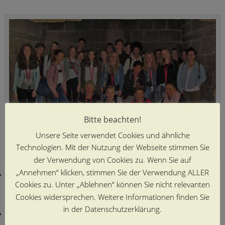
Bitte beachten!
Unsere Seite verwendet Cookies und ähnliche
Technologien. Mit der Nutzung der Webseite stimmen Sie
Im Kamin des Refektoriums (Mont St Michel)
der Verwendung von Cookies zu. Wenn Sie auf
„Annehmen“ klicken, stimmen Sie der Verwendung ALLER
Als krönender Abschluss durfte ein Besuch im Musée du Cidre
Cookies zu. Unter „Ablehnen“ können Sie nicht relevanten
nicht fehlen. Zu Crêpes durften Apfelsaft sowie herber und
Cookies widersprechen. Weitere Informationen finden Sie
süßer Cidre probiert werden.
in der Datenschutzerklärung.
Am letzten Abend waren alle Familien mit ihren