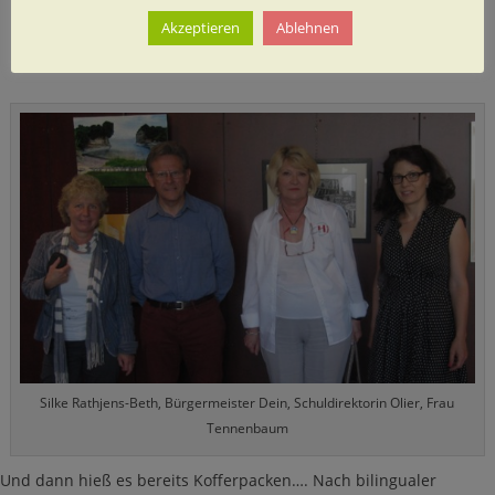
Austauschpartnern beim Bürgermeister von Orgères
Akzeptieren
Ablehnen
eingeladen. Marie und Julika hielten die kleine Dankesrede auf
Französisch für unsere Gruppe. Chapeau!
Silke Rathjens-Beth, Bürgermeister Dein, Schuldirektorin Olier, Frau
Tennenbaum
Und dann hieß es bereits Kofferpacken…. Nach bilingualer